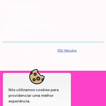
Nossos horários
Segunda - Sexta:
08:00 às 18:00
Sábado:
8h às 12h
Domingo:
Fechado
Nossas redes sociais
©
2026
Manecar Veículos
- Todos os direitos reservados -
Desenvolvido por
SIG Veículos
Politica de privacidade
Nós utilizamos cookies para
providenciar uma melhor
experiência.