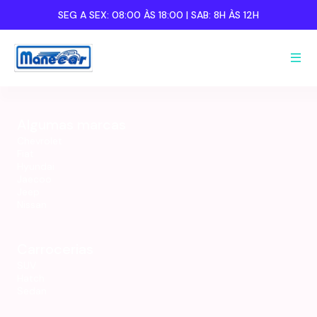
SEG A SEX:
08:00 ÀS 18:00
| SAB:
8H ÀS 12H
Nome completo:
Nome completo:
Algumas marcas
Celular:
Celular:
Chevrolet
Fiat
Hyundai
Jaecoo
Jeep
Nissan
Carrocerias
SUV
Hatch
Sedan