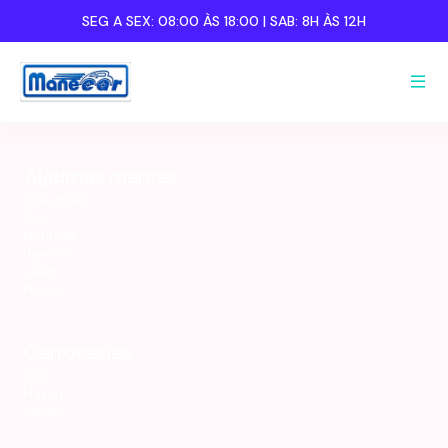
SEG A SEX:
08:00 ÀS 18:00
| SAB:
8H ÀS 12H
Nome completo:
Nome completo:
Algumas marcas
Celular:
Celular:
Chevrolet
Fiat
Hyundai
Jaecoo
Jeep
Nissan
Carrocerias
SUV
Hatch
Sedan