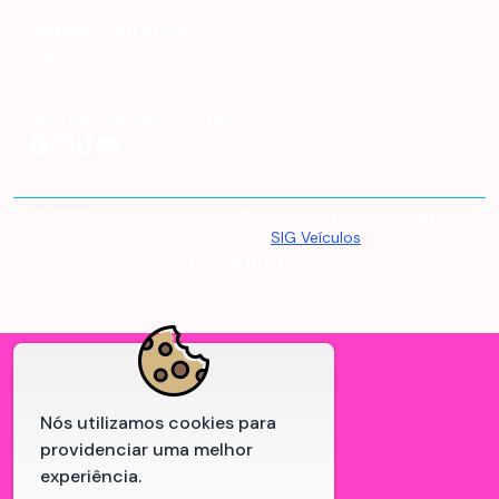
Nossos horários
Segunda - Sexta:
08:00 às 18:00
Sábado:
8h às 12h
Domingo:
Fechado
Nossas redes sociais
©
2026
Manecar Veículos
- Todos os direitos reservados -
Desenvolvido por
SIG Veículos
Politica de privacidade
Nós utilizamos cookies para
providenciar uma melhor
experiência.