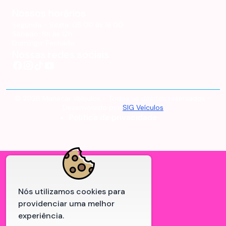
Nossos horários
Segunda - Sexta:
08:00 às 18:00
Sábado:
8h às 12h
Domingo:
Fechado
Nossas redes sociais
©
2026
Manecar Veículos
- Todos os direitos reservados -
Desenvolvido por
SIG Veículos
Politica de privacidade
Nós utilizamos cookies para
providenciar uma melhor
experiência.