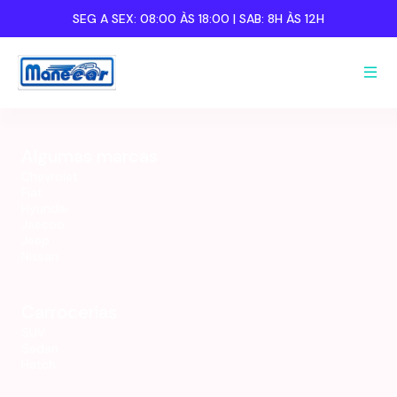
SEG A SEX:
08:00 ÀS 18:00
| SAB:
8H ÀS 12H
Nome completo:
Nome completo:
Algumas marcas
Celular:
Celular:
Chevrolet
Fiat
Hyundai
Jaecoo
Jeep
Nissan
Carrocerias
SUV
Sedan
Hatch