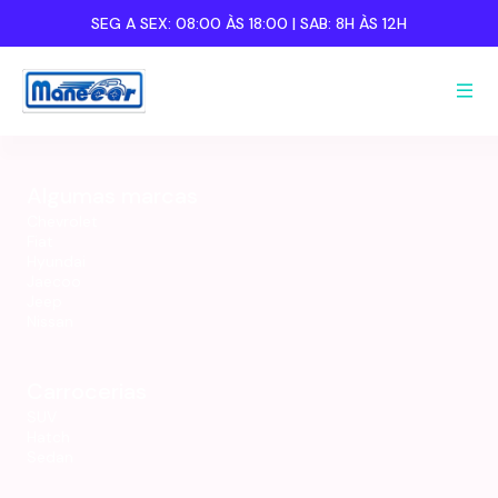
SEG A SEX:
08:00 ÀS 18:00
| SAB:
8H ÀS 12H
Nome completo:
Nome completo:
Algumas marcas
Celular:
Celular:
Chevrolet
Fiat
Hyundai
Jaecoo
Jeep
Nissan
Carrocerias
SUV
Hatch
Sedan