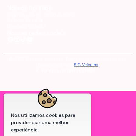
Nossos horários
Segunda - Sexta:
08:00 às 18:00
Sábado:
8h às 12h
Domingo:
Fechado
Nossas redes sociais
©
2026
Manecar Veículos
- Todos os direitos reservados -
Desenvolvido por
SIG Veículos
Politica de privacidade
Nós utilizamos cookies para
providenciar uma melhor
experiência.