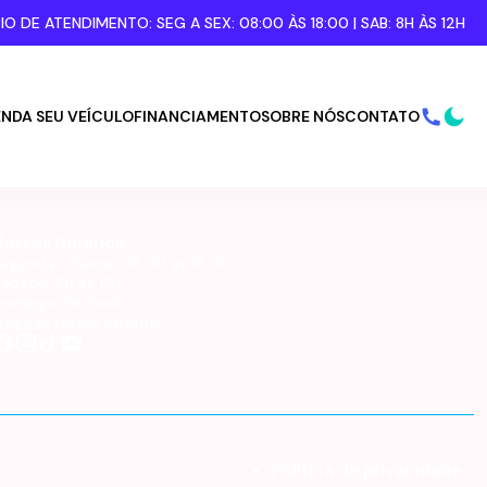
IO DE ATENDIMENTO: SEG A SEX:
08:00 ÀS 18:00
| SAB:
8H ÀS 12H
NDA SEU VEÍCULO
FINANCIAMENTO
SOBRE NÓS
CONTATO
Nossos horários
egunda - Sexta:
08:00 às 18:00
Sábado:
8h às 12h
Domingo:
Fechado
ossas redes sociais
Politica de privacidade