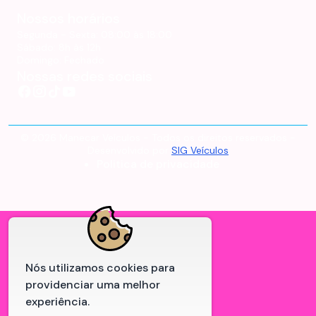
Nossos horários
Segunda - Sexta:
08:00 às 18:00
Sábado:
8h às 12h
Domingo:
Fechado
Nossas redes sociais
©
2026
Manecar Veículos
- Todos os direitos reservados -
Desenvolvido por
SIG Veículos
Politica de privacidade
Nós utilizamos cookies para
providenciar uma melhor
experiência.