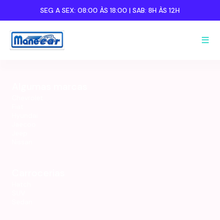
SEG A SEX:
08:00 ÀS 18:00
| SAB:
8H ÀS 12H
Nome completo:
Nome completo:
Algumas marcas
Celular:
Celular:
Chevrolet
Fiat
Hyundai
Jaecoo
Jeep
Nissan
Carrocerias
Hatch
SUV
Sedan